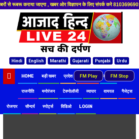
से रूबरू कराया जाएगा , खबर ओर विज्ञापन के लिए संपर्क करे 8103696901 , 6
Hindi
English
Marathi
Gujarati
Punjabi
Urdu
FM Play
FM Stop
-
HOME
बड़ी खबर
प्रदेश
देश-विदेश
क्राइम
राजनीति
राजनीति
मनोरंजन
टेक्नोलॉजी
व्यापार
वायरल
गैजेट्स
रोजगार
सौन्दर्य
स्पोर्ट्स
विडिओ
LOGIN