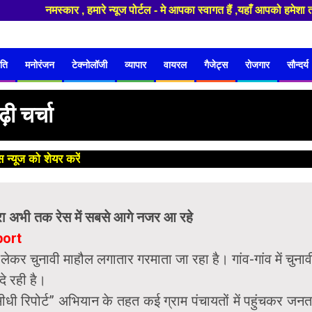
मस्कार , हमारे न्यूज पोर्टल - मे आपका स्वागत हैं ,यहाँ आपको हमेशा ताजा ख
ति
मनोरंजन
टेक्नोलॉजी
व्यापार
वायरल
गैजेट्स
रोजगार
सौन्दर्य
़ी चर्चा
 न्यूज को शेयर करें
😊
रा अभी तक रेस में सबसे आगे नजर आ रहे
port
लेकर चुनावी माहौल लगातार गरमाता जा रहा है। गांव-गांव में चुनाव
े रही है।
सीधी रिपोर्ट” अभियान के तहत कई ग्राम पंचायतों में पहुंचकर जनत