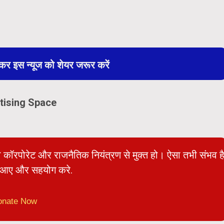
 इस न्यूज को शेयर जरूर करें
tising Space
ो कॉरपोरेट और राजनैतिक नियंत्रण से मुक्त हो। ऐसा तभी संभव ह
आए और सहयोग करे.
onate Now