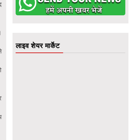
द
।
लाइव शेयर मार्केट
े
ो
र
य