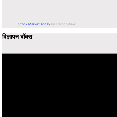
Stock Market Today
by TradingView
विज्ञापन बॉक्स
हमारे बारे में
विश्व में सबसे तेजी से बढ़ती हुई हिंदी समाचार वेबसाइट है, जो हिंदी न्यूज साइ
मल्टीमीडिया कंटेंट उपलब्ध कराती है। इसकी प्रतिबद्ध ऑनलाइन संपादकीय टीम ह
Address–Chief editor
Krishna Kumar Vaishnav
Baikunthpur district koriya (c.g.)497335
Email.krishnakumarvaishnav656@gmail.com