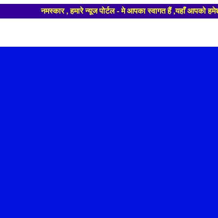
मस्कार , हमारे न्यूज पोर्टल - मे आपका स्वागत हैं ,यहाँ आपको हमेशा ताजा ख