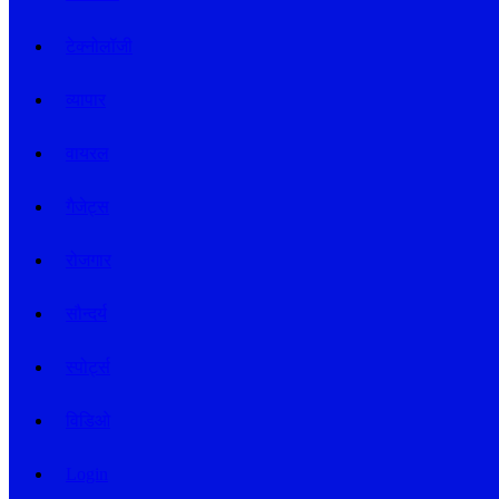
टेक्नोलॉजी
व्यापार
वायरल
गैजेट्स
रोजगार
सौन्दर्य
स्पोर्ट्स
विडिओ
Login