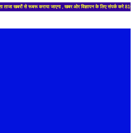
बरों से रूबरू कराया जाएगा , खबर ओर विज्ञापन के लिए संपर्क करे 810369690