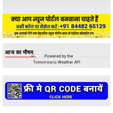
आज का मौषम