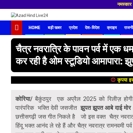
नमस्कार , हमारे न
HOME
बड़ी खबर
प्रदेश
देश-विदेश
क्राइम
राजनी
चैत्र नवरात्रि के पावन पर्व में एक
कर रही है ओम स्टूडियो आमापारा: झ
😊
कृपया इस
कोरिया/
बैकुंठपुर एक अप्रैल 2025 को रिलीज़ होगी 
पारंपरिक भक्ति देवी जसजीत
झुपत झुपत आबे दाई मो
छत्तीसगढ़ी जस गीत निकले है जो इस वक्त चैत्र नवरात्र 
हिंदू भक्त आनंद ले रहे हैं और चैत्र नवरात्र रामनवमी प