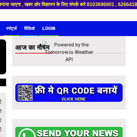
ाया जाएगा , खबर ओर विज्ञापन के लिए संपर्क करे 8103696901 , 6266418989 , 
स्पोर्ट्स
विडिओ
LOGIN
-
आज का मौषम
ो
त
ा
ो