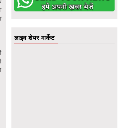
े
े
ा
लाइव शेयर मार्केट
ी
ी
ो