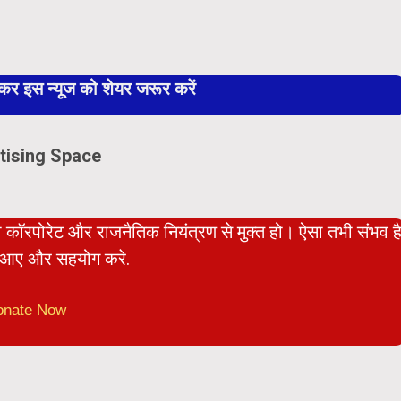
 इस न्यूज को शेयर जरूर करें
tising Space
ो कॉरपोरेट और राजनैतिक नियंत्रण से मुक्त हो। ऐसा तभी संभव ह
आए और सहयोग करे.
onate Now