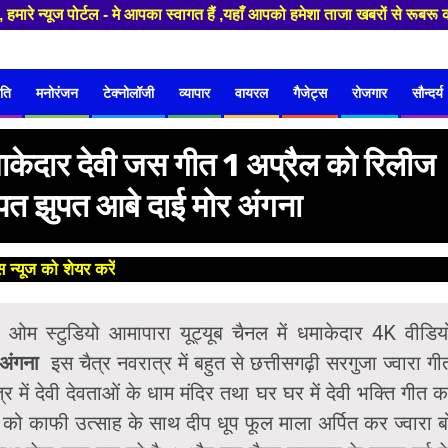
्यूज पोर्टल - मे आपका स्वागत हैं ,यहाँ आपको हमेशा ताजा खबरों से रूबरू कर
ति
मनोरंजन
टेक्नोलॉजी
व्यापार
वायरल
गैजेट्स
रोजगार
सौन्दर्य
 धमाकेदार देवी जस गीत 1 अप्रैल को रिलीज
ुपत झुपत आबे दाई मोर अंगना
 न्यूज को शेयर करें
😊
ओम स्टुडियो आमापारा यूट्यूब चैनल में धमाकेदार 4K वीडिय
र अंगना
इस चैत्र नवरात्र में बहुत से छत्तीसगढ़ी सरगुजा ज्वारा गी
में देवी देवताओं के धाम मंदिर तथा घर घर में देवी भक्ति गीत क
र्व को काफी उत्साह के साथ दीप धूप फूल माला अर्पित कर ज्वारा ब