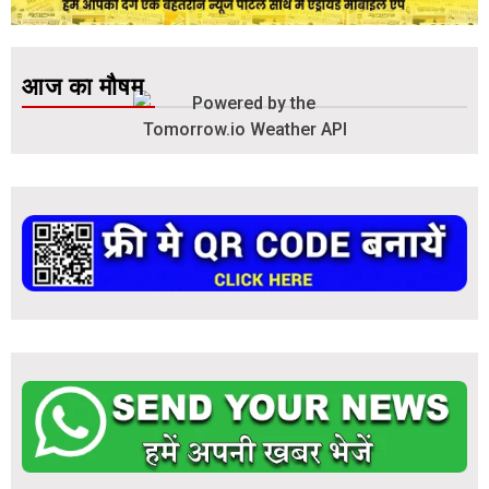
आज का मौषम