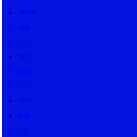
टेक्नोलॉजी
व्यापार
वायरल
गैजेट्स
रोजगार
सौन्दर्य
स्पोर्ट्स
विडिओ
Login