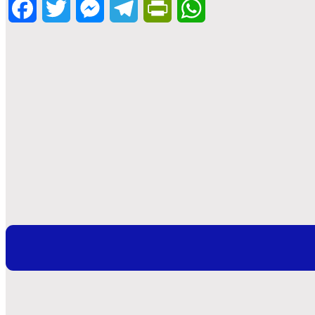
Facebook
Twitter
Messenger
Telegram
PrintFriendly
WhatsApp