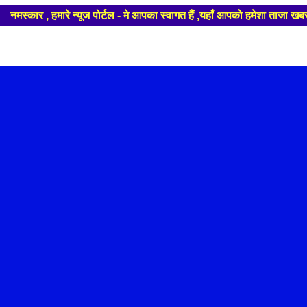
 पोर्टल - मे आपका स्वागत हैं ,यहाँ आपको हमेशा ताजा खबरों से रूबरू कराया 