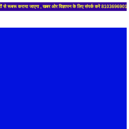
जाएगा , खबर ओर विज्ञापन के लिए संपर्क करे 8103696901 , 6266418989 , 6266