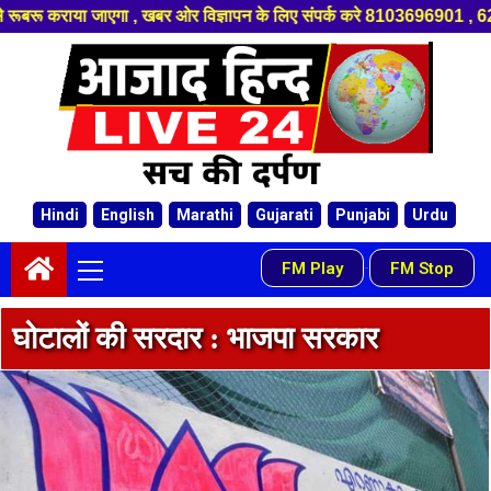
िए संपर्क करे 8103696901 , 6266418989 , 6266256782 , 8226053208 ,हमारे य
Hindi
English
Marathi
Gujarati
Punjabi
Urdu
FM Play
FM Stop
-
घोटालों की सरदार : भाजपा सरकार