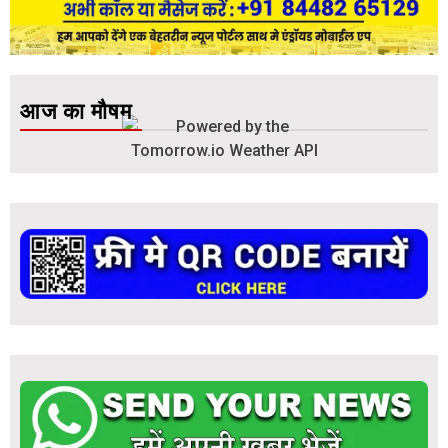
आज का मौषम