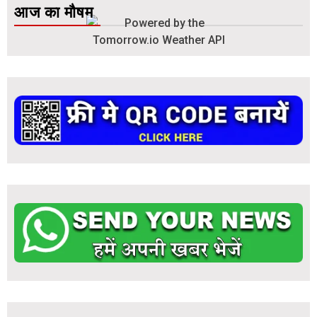
आज का मौषम