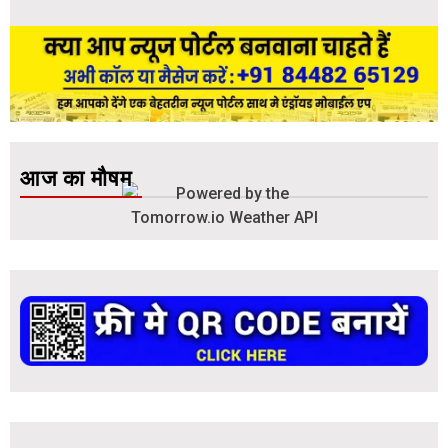
आज का मौषम