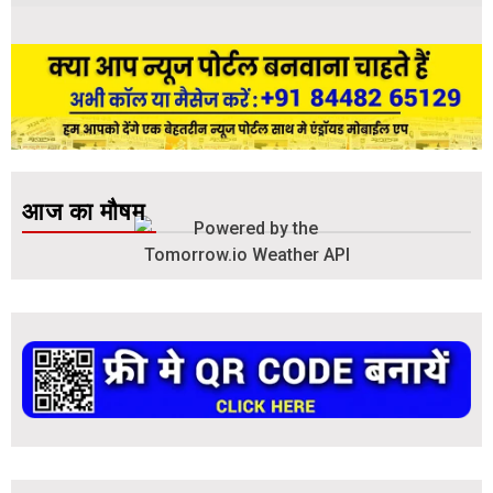
आज का मौषम