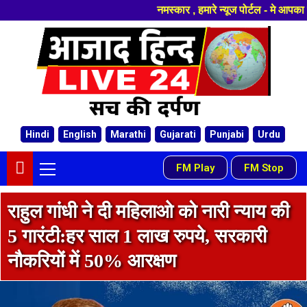
नमस्कार , हमारे न्यूज पोर्टल - मे आपका स्वागत हैं
Hindi
English
Marathi
Gujarati
Punjabi
Urdu
FM Play
FM Stop
-
राहुल गांधी ने दी महिलाओ को नारी न्याय की
5 गारंटी:हर साल 1 लाख रुपये, सरकारी
नौकरियों में 50% आरक्षण