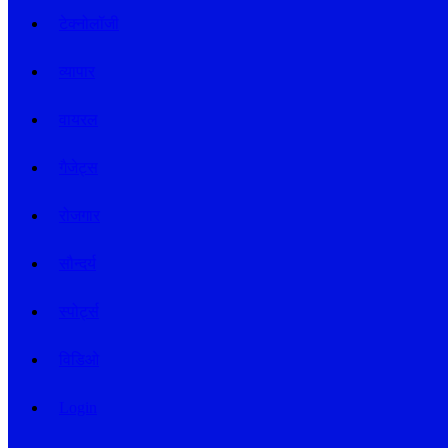
टेक्नोलॉजी
व्यापार
वायरल
गैजेट्स
रोजगार
सौन्दर्य
स्पोर्ट्स
विडिओ
Login