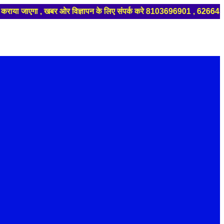
एगा , खबर ओर विज्ञापन के लिए संपर्क करे 8103696901 , 6266418989 , 62662