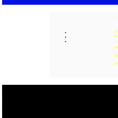
-
Po
Em
राष
Ba
Em
हमारे बारे में
विश्व में सबसे तेजी से बढ़ती हुई हिंदी समाचार वेबसाइट है, जो हिंदी न्यूज साइ
मल्टीमीडिया कंटेंट उपलब्ध कराती है। इसकी प्रतिबद्ध ऑनलाइन संपादकीय टीम ह