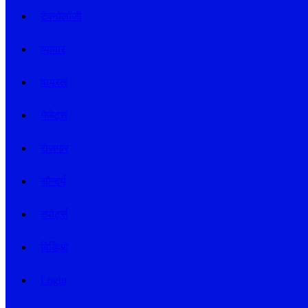
टेक्नोलॉजी
व्यापार
वायरल
गैजेट्स
रोजगार
सौन्दर्य
स्पोर्ट्स
विडिओ
Login