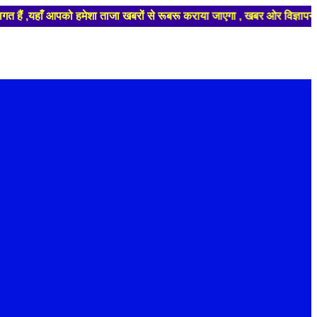
गत हैं ,यहाँ आपको हमेशा ताजा खबरों से रूबरू कराया जाएगा , खबर ओर विज्ञाप