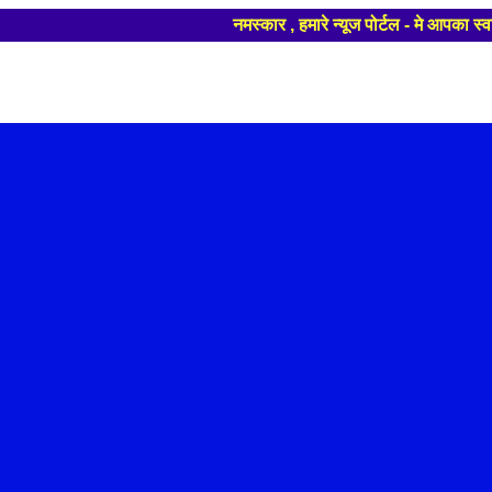
नमस्कार , हमारे न्यूज पोर्टल - मे आपका स्वा