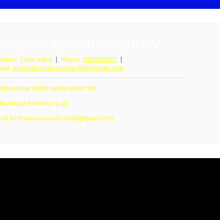
KRISHNA KUMAR VAISHNAV
sition:
Chief editor
Phone:
8103696901
ail:
krishnakumarvaishnav656@gmail.com
्ट्रीय उपाध्यक्ष भारतीय पत्रकार कल्याण संघ
ikunthpur dist koriya (c.g.)
ail krishnakumarvaishnav656@gmail.com
टों में सबसे अधिक विश्वसनीय, प्रामाणिक और निष्पक्ष समाचार अपने समर्पित पाठक वर
ररोज विशेष और विस्तृत कंटेंट देती है।