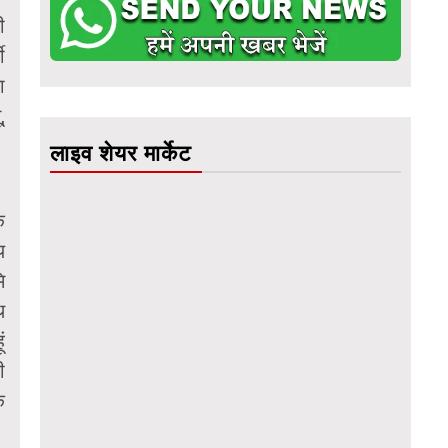
ी
ी
ा
,
लाइव शेयर मार्केट
े
य
ि
थ
ं
ी
क