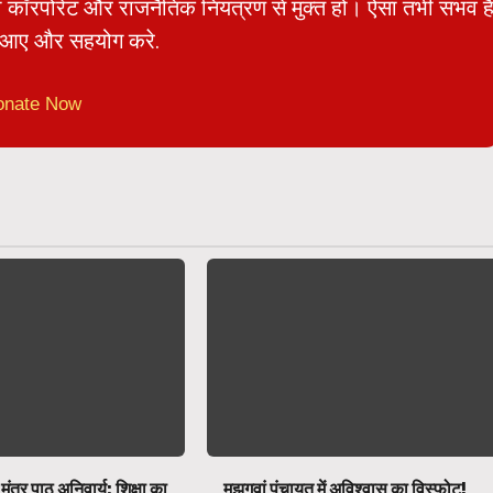
ो कॉरपोरेट और राजनैतिक नियंत्रण से मुक्त हो। ऐसा तभी संभव ह
आए और सहयोग करे.
onate Now
 मंत्र पाठ अनिवार्य: शिक्षा का
मझगवां पंचायत में अविश्वास का विस्फोट!