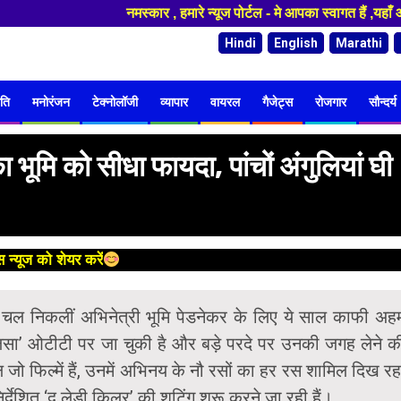
नमस्कार , हमारे न्यूज पोर्टल - मे आपका स्वागत हैं ,यहाँ आपक
Hindi
English
Marathi
ति
मनोरंजन
टेक्नोलॉजी
व्यापार
वायरल
गैजेट्स
रोजगार
सौन्दर्य
ा भूमि को सीधा फायदा, पांचों अंगुलियां घी
 न्यूज को शेयर करें
 पर चल निकलीं अभिनेत्री भूमि पेडनेकर के लिए ये साल काफी अह
जलसा’ ओटीटी पर जा चुकी है और बड़े परदे पर उनकी जगह लेने क
जो फिल्में हैं, उनमें अभिनय के नौ रसों का हर रस शामिल दिख रह
ेशित ‘द लेडी किलर’ की शूटिंग शुरू करने जा रही हैं।