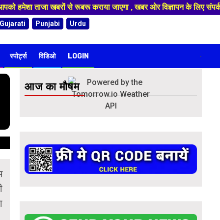
ो हमेशा ताजा खबरों से रूबरू कराया जाएगा , खबर ओर विज्ञापन के लिए संपर्क
Gujarati
Punjabi
Urdu
स्पोर्ट्स
विडिओ
LOGIN
-
आज का मौषम
म
ी
ा